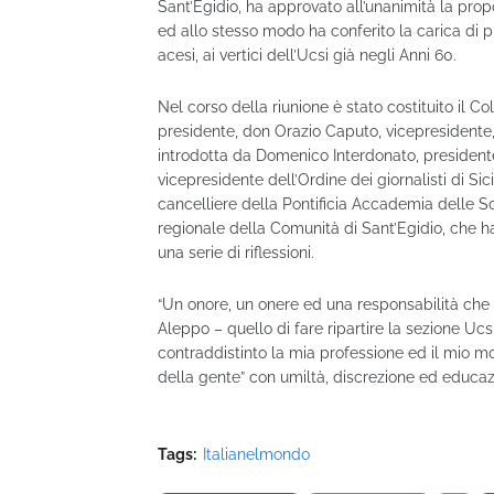
Sant’Egidio, ha approvato all’unanimità la pro
ed allo stesso modo ha conferito la carica di p
acesi, ai vertici dell’Ucsi già negli Anni 60.
Nel corso della riunione è stato costituito il 
presidente, don Orazio Caputo, vicepresidente,
introdotta da Domenico Interdonato, presidente
vicepresidente dell’Ordine dei giornalisti di Sici
cancelliere della Pontificia Accademia delle S
regionale della Comunità di Sant’Egidio, che h
una serie di riflessioni.
“Un onore, un onere ed una responsabilità che 
Aleppo – quello di fare ripartire la sezione Ucs
contraddistinto la mia professione ed il mio mo
della gente” con umiltà, discrezione ed educaz
Tags:
Italianelmondo