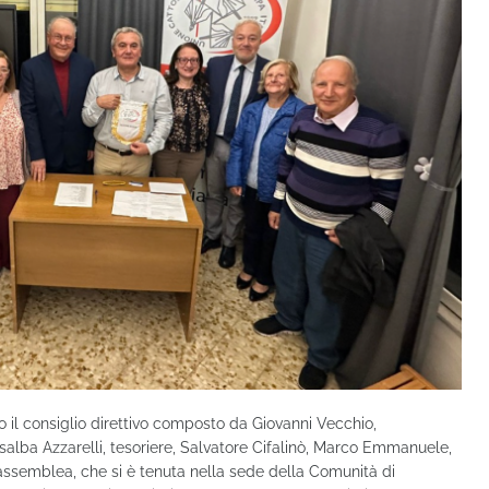
o il consiglio direttivo composto da Giovanni Vecchio,
osalba Azzarelli, tesoriere, Salvatore Cifalinò, Marco Emmanuele,
’assemblea, che si è tenuta nella sede della Comunità di