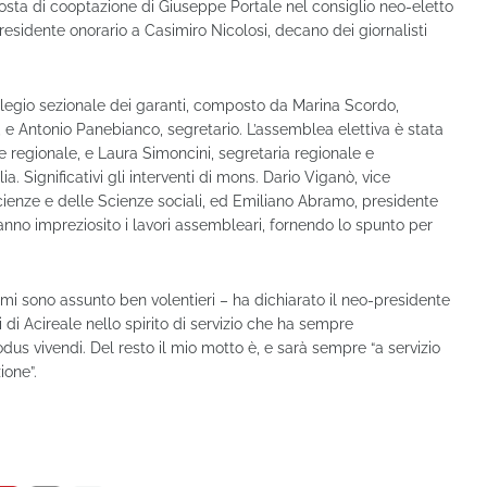
posta di cooptazione di Giuseppe Portale nel consiglio neo-eletto
residente onorario a Casimiro Nicolosi, decano dei giornalisti
Collegio sezionale dei garanti, composto da Marina Scordo,
 e Antonio Panebianco, segretario. L’assemblea elettiva è stata
 regionale, e Laura Simoncini, segretaria regionale e
lia. Significativi gli interventi di mons. Dario Viganò, vice
cienze e delle Scienze sociali, ed Emiliano Abramo, presidente
anno impreziosito i lavori assembleari, fornendo lo spunto per
mi sono assunto ben volentieri – ha dichiarato il neo-presidente
i di Acireale nello spirito di servizio che ha sempre
dus vivendi. Del resto il mio motto è, e sarà sempre “a servizio
ione”.